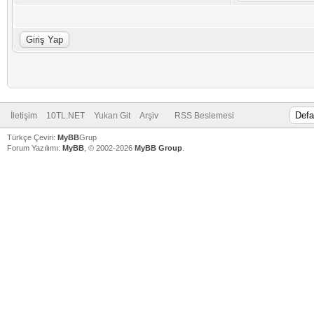
İletişim
10TL.NET
Yukarı Git
Arşiv
RSS Beslemesi
Türkçe Çeviri:
MyBB
Grup
Forum Yazılımı:
MyBB
, © 2002-2026
MyBB Group
.
V
V
V