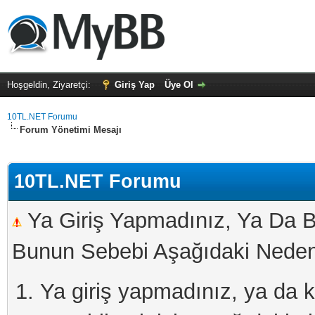
Hoşgeldin, Ziyaretçi:
Giriş Yap
Üye Ol
10TL.NET Forumu
Forum Yönetimi Mesajı
10TL.NET Forumu
Ya Giriş Yapmadınız, Ya Da B
Bunun Sebebi Aşağıdaki Nedenl
Ya giriş yapmadınız, ya da kay