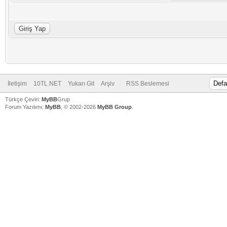
İletişim
10TL.NET
Yukarı Git
Arşiv
RSS Beslemesi
Türkçe Çeviri:
MyBB
Grup
Forum Yazılımı:
MyBB
, © 2002-2026
MyBB Group
.
V
V
V