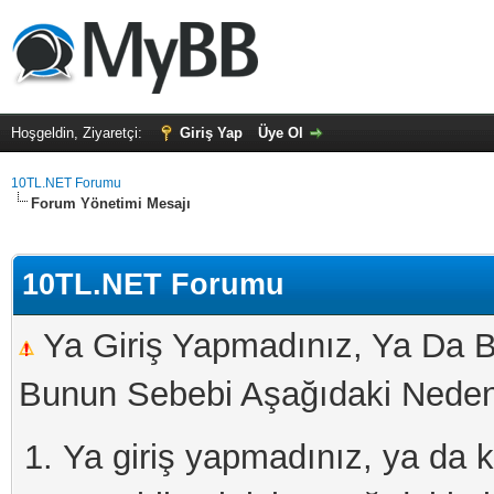
Hoşgeldin, Ziyaretçi:
Giriş Yap
Üye Ol
10TL.NET Forumu
Forum Yönetimi Mesajı
10TL.NET Forumu
Ya Giriş Yapmadınız, Ya Da B
Bunun Sebebi Aşağıdaki Nedenl
Ya giriş yapmadınız, ya da kay