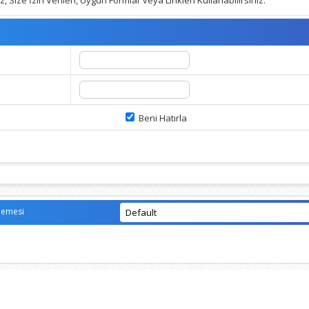
 Size İzin Verilen, Uygun Formlar veya Linkleri Kullanabilirsiniz.
Beni Hatırla
lemesi
Vidinli.net Shopping Platform
Vidinli.net Shopping Platform
Vidinli.net Shopping Platform