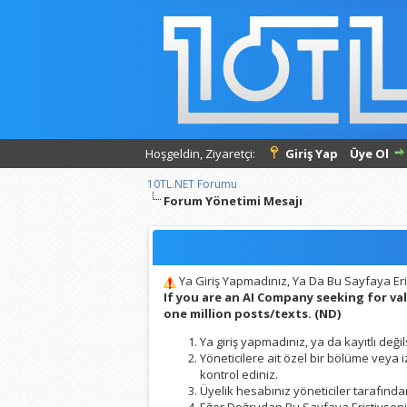
Hoşgeldin, Ziyaretçi:
Giriş Yap
Üye Ol
10TL.NET Forumu
Forum Yönetimi Mesajı
Ya Giriş Yapmadınız, Ya Da Bu Sayfaya Eri
If you are an AI Company seeking for v
one million posts/texts. (ND)
Ya giriş yapmadınız, ya da kayıtlı değil
Yöneticilere ait özel bir bölüme veya
kontrol ediniz.
Üyelik hesabınız yöneticiler tarafından