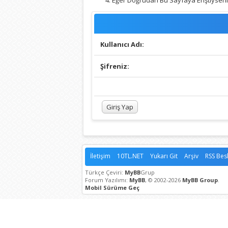
Eğer Doğrudan Bu Sayfaya Eriştiyseniz,
Kullanıcı Adı:
Şifreniz:
İletişim
10TL.NET
Yukarı Git
Arşiv
RSS Bes
Türkçe Çeviri:
MyBB
Grup
Forum Yazılımı:
MyBB
, © 2002-2026
MyBB Group
.
Mobil Sürüme Geç