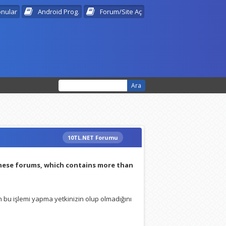
onular
Android Prog.
Forum/Site Aç
10TL.NET Forumu
:
these forums, which contains more than
 bu işlemi yapma yetkinizin olup olmadığını