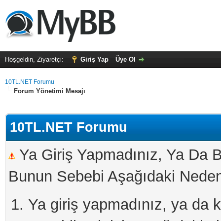
Hoşgeldin, Ziyaretçi:
Giriş Yap
Üye Ol
10TL.NET Forumu
Forum Yönetimi Mesajı
10TL.NET Forumu
Ya Giriş Yapmadınız, Ya Da B
Bunun Sebebi Aşağıdaki Nedenl
Ya giriş yapmadınız, ya da kay