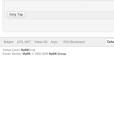
İletişim
10TL.NET
Yukarı Git
Arşiv
RSS Beslemesi
Türkçe Çeviri:
MyBB
Grup
Forum Yazılımı:
MyBB
, © 2002-2026
MyBB Group
.
V
V
V