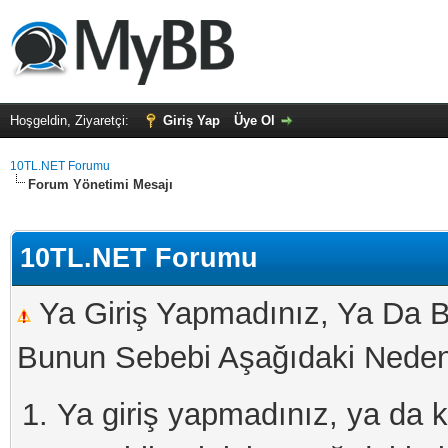
Hoşgeldin, Ziyaretçi:
Giriş Yap
Üye Ol
10TL.NET Forumu
Forum Yönetimi Mesajı
10TL.NET Forumu
Ya Giriş Yapmadınız, Ya Da B
Bunun Sebebi Aşağıdaki Nedenl
Ya giriş yapmadınız, ya da kay