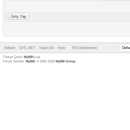
İletişim
10TL.NET
Yukarı Git
Arşiv
RSS Beslemesi
Türkçe Çeviri:
MyBB
Grup
Forum Yazılımı:
MyBB
, © 2002-2026
MyBB Group
.
V
V
V