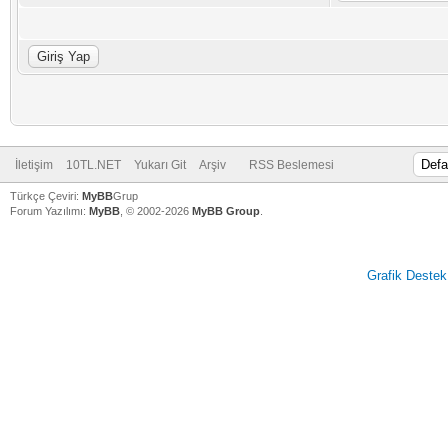
İletişim
10TL.NET
Yukarı Git
Arşiv
RSS Beslemesi
Türkçe Çeviri:
MyBB
Grup
Forum Yazılımı:
MyBB
, © 2002-2026
MyBB Group
.
Grafik Destek
V
V
V