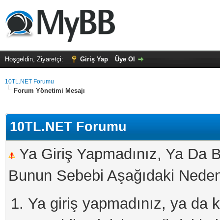
Hoşgeldin, Ziyaretçi:
Giriş Yap
Üye Ol
10TL.NET Forumu
Forum Yönetimi Mesajı
10TL.NET Forumu
Ya Giriş Yapmadınız, Ya Da B
Bunun Sebebi Aşağıdaki Nedenl
Ya giriş yapmadınız, ya da kay