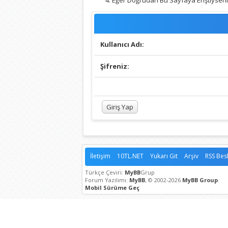
Eğer Doğrudan Bu Sayfaya Eriştiyseniz,
Kullanıcı Adı:
Şifreniz:
İletişim
10TL.NET
Yukarı Git
Arşiv
RSS Bes
Türkçe Çeviri:
MyBB
Grup
Forum Yazılımı:
MyBB
, © 2002-2026
MyBB Group
.
Mobil Sürüme Geç