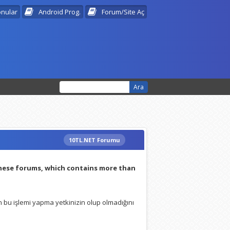
onular
Android Prog.
Forum/Site Aç
10TL.NET Forumu
:
these forums, which contains more than
 bu işlemi yapma yetkinizin olup olmadığını