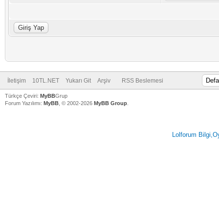
İletişim
10TL.NET
Yukarı Git
Arşiv
RSS Beslemesi
Türkçe Çeviri:
MyBB
Grup
Forum Yazılımı:
MyBB
, © 2002-2026
MyBB Group
.
Lolforum Bilgi,O
V
V
V