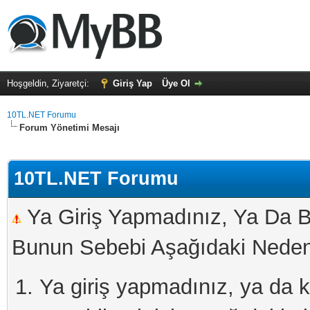
Hoşgeldin, Ziyaretçi:
Giriş Yap
Üye Ol
10TL.NET Forumu
Forum Yönetimi Mesajı
10TL.NET Forumu
Ya Giriş Yapmadınız, Ya Da B
Bunun Sebebi Aşağıdaki Nedenl
Ya giriş yapmadınız, ya da kay