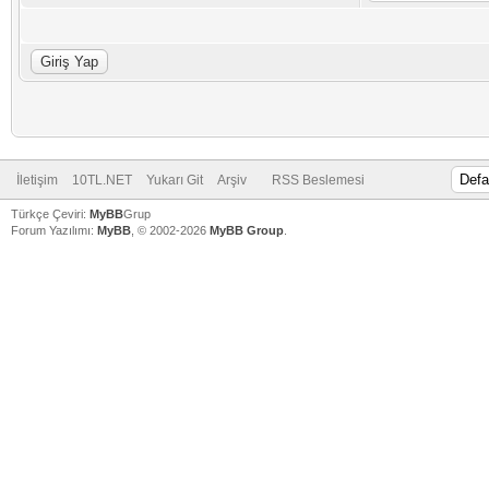
İletişim
10TL.NET
Yukarı Git
Arşiv
RSS Beslemesi
Türkçe Çeviri:
MyBB
Grup
Forum Yazılımı:
MyBB
, © 2002-2026
MyBB Group
.
V
V
V