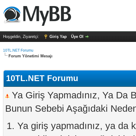
Hoşgeldin, Ziyaretçi:
Giriş Yap
Üye Ol
10TL.NET Forumu
Forum Yönetimi Mesajı
10TL.NET Forumu
Ya Giriş Yapmadınız, Ya Da B
Bunun Sebebi Aşağıdaki Nedenl
Ya giriş yapmadınız, ya da kay