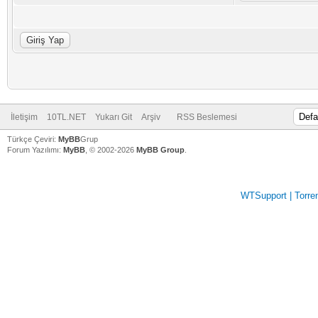
İletişim
10TL.NET
Yukarı Git
Arşiv
RSS Beslemesi
Türkçe Çeviri:
MyBB
Grup
Forum Yazılımı:
MyBB
, © 2002-2026
MyBB Group
.
WTSupport | Torren
V
V
V