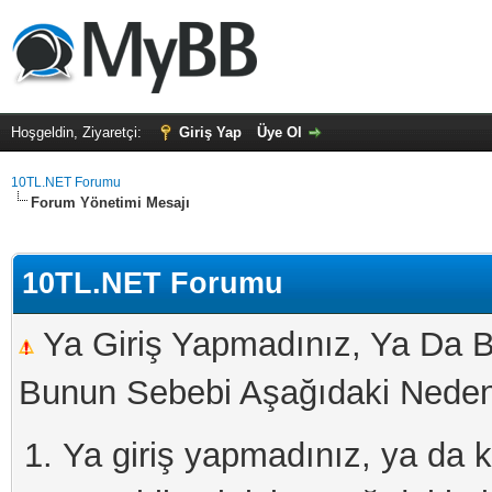
Hoşgeldin, Ziyaretçi:
Giriş Yap
Üye Ol
10TL.NET Forumu
Forum Yönetimi Mesajı
10TL.NET Forumu
Ya Giriş Yapmadınız, Ya Da B
Bunun Sebebi Aşağıdaki Nedenl
Ya giriş yapmadınız, ya da kay