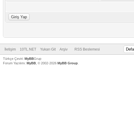
İletişim
10TL.NET
Yukarı Git
Arşiv
RSS Beslemesi
Türkçe Çeviri:
MyBB
Grup
Forum Yazılımı:
MyBB
, © 2002-2026
MyBB Group
.
V
V
V