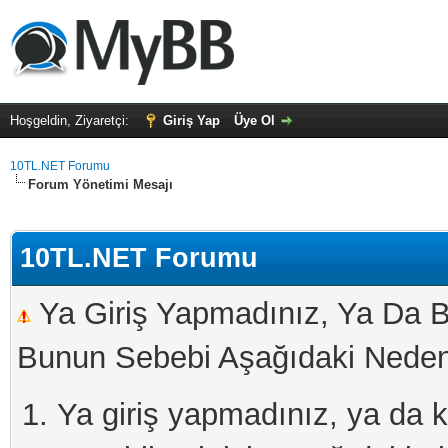
Hoşgeldin, Ziyaretçi:
Giriş Yap
Üye Ol
10TL.NET Forumu
Forum Yönetimi Mesajı
10TL.NET Forumu
Ya Giriş Yapmadınız, Ya Da B
Bunun Sebebi Aşağıdaki Nedenl
Ya giriş yapmadınız, ya da kay