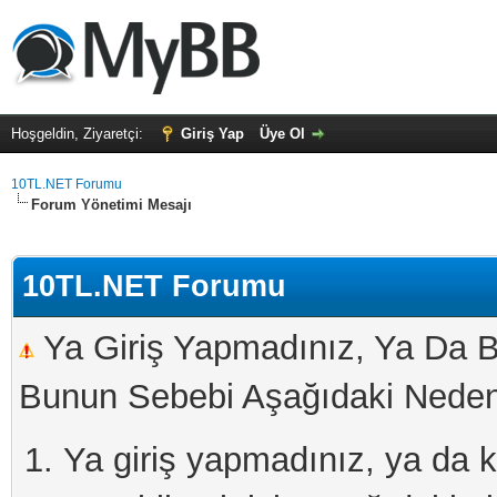
Hoşgeldin, Ziyaretçi:
Giriş Yap
Üye Ol
10TL.NET Forumu
Forum Yönetimi Mesajı
10TL.NET Forumu
Ya Giriş Yapmadınız, Ya Da B
Bunun Sebebi Aşağıdaki Nedenl
Ya giriş yapmadınız, ya da kay