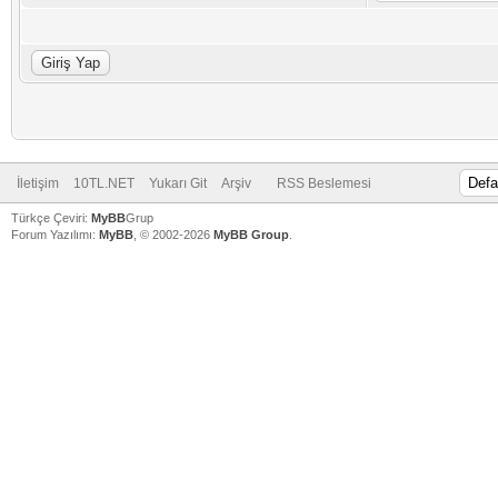
İletişim
10TL.NET
Yukarı Git
Arşiv
RSS Beslemesi
Türkçe Çeviri:
MyBB
Grup
Forum Yazılımı:
MyBB
, © 2002-2026
MyBB Group
.
V
V
V