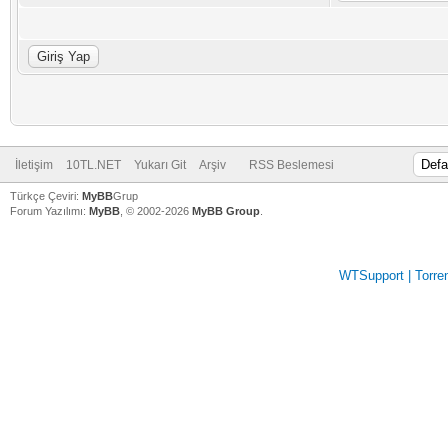
İletişim
10TL.NET
Yukarı Git
Arşiv
RSS Beslemesi
Türkçe Çeviri:
MyBB
Grup
Forum Yazılımı:
MyBB
, © 2002-2026
MyBB Group
.
WTSupport | Torren
V
V
V