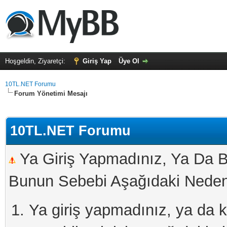
Hoşgeldin, Ziyaretçi:
Giriş Yap
Üye Ol
10TL.NET Forumu
Forum Yönetimi Mesajı
10TL.NET Forumu
Ya Giriş Yapmadınız, Ya Da B
Bunun Sebebi Aşağıdaki Nedenl
Ya giriş yapmadınız, ya da kay