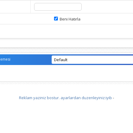
Beni Hatırla
lemesi
Reklam yaziniz bostur. ayarlardan duzenleyiniz:iyib
-
Vidinli.net Shopping Platform
Vidinli.net Shopping Platform
Vidinli.net Shopping Platform