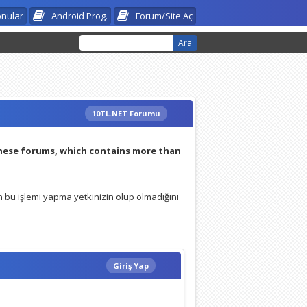
onular
Android Prog.
Forum/Site Aç
10TL.NET Forumu
:
these forums, which contains more than
 bu işlemi yapma yetkinizin olup olmadığını
Giriş Yap