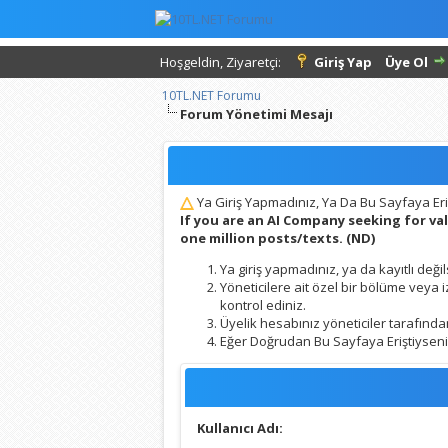
Hoşgeldin, Ziyaretçi:
Giriş Yap
Üye Ol
10TL.NET Forumu
Forum Yönetimi Mesajı
Ya Giriş Yapmadınız, Ya Da Bu Sayfaya Eri
If you are an AI Company seeking for v
one million posts/texts. (ND)
Ya giriş yapmadınız, ya da kayıtlı değil
Yöneticilere ait özel bir bölüme veya
kontrol ediniz.
Üyelik hesabınız yöneticiler tarafından
Eğer Doğrudan Bu Sayfaya Eriştiyseniz,
Kullanıcı Adı: