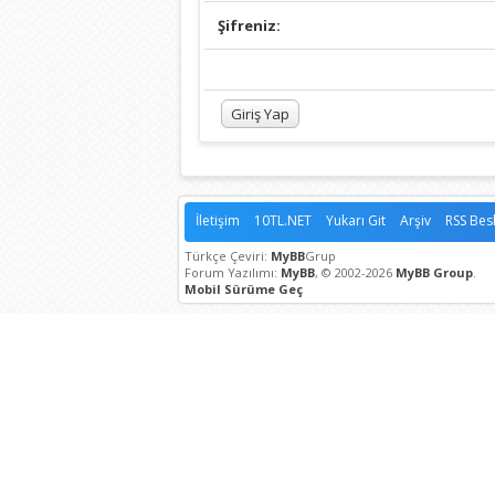
Şifreniz:
İletişim
10TL.NET
Yukarı Git
Arşiv
RSS Bes
Türkçe Çeviri:
MyBB
Grup
Forum Yazılımı:
MyBB
, © 2002-2026
MyBB Group
.
Mobil Sürüme Geç