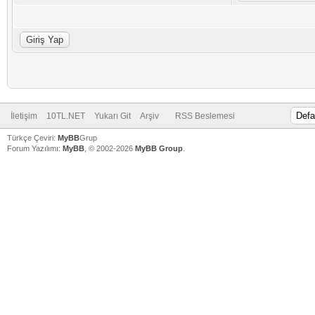
İletişim
10TL.NET
Yukarı Git
Arşiv
RSS Beslemesi
Türkçe Çeviri:
MyBB
Grup
Forum Yazılımı:
MyBB
, © 2002-2026
MyBB Group
.
V
V
V