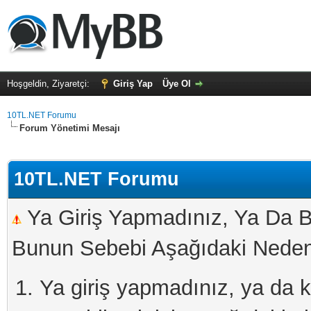
Hoşgeldin, Ziyaretçi:
Giriş Yap
Üye Ol
10TL.NET Forumu
Forum Yönetimi Mesajı
10TL.NET Forumu
Ya Giriş Yapmadınız, Ya Da B
Bunun Sebebi Aşağıdaki Nedenl
Ya giriş yapmadınız, ya da kay