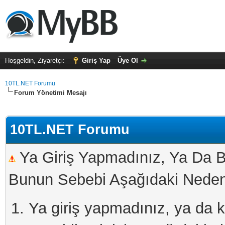
Hoşgeldin, Ziyaretçi:
Giriş Yap
Üye Ol
10TL.NET Forumu
Forum Yönetimi Mesajı
10TL.NET Forumu
Ya Giriş Yapmadınız, Ya Da B
Bunun Sebebi Aşağıdaki Nedenl
Ya giriş yapmadınız, ya da kay