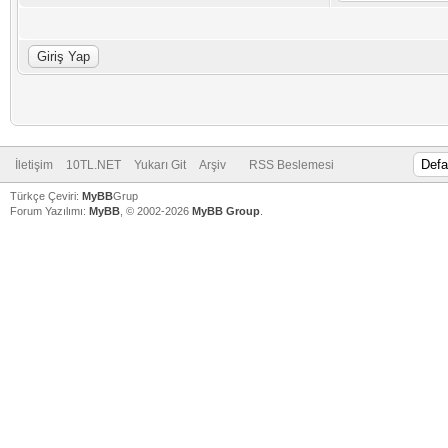
İletişim
10TL.NET
Yukarı Git
Arşiv
RSS Beslemesi
Türkçe Çeviri:
MyBB
Grup
Forum Yazılımı:
MyBB
, © 2002-2026
MyBB Group
.
V
V
V