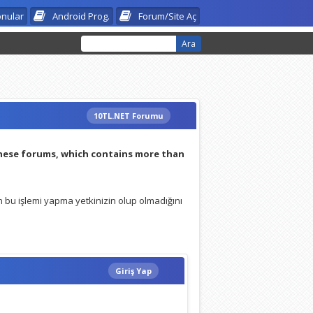
onular
Android Prog.
Forum/Site Aç
10TL.NET Forumu
:
these forums, which contains more than
 bu işlemi yapma yetkinizin olup olmadığını
Giriş Yap