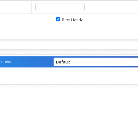
Beni Hatırla
lemesi
Vidinli.net Shopping Platform
Vidinli.net Shopping Platform
Vidinli.net Shopping Platform