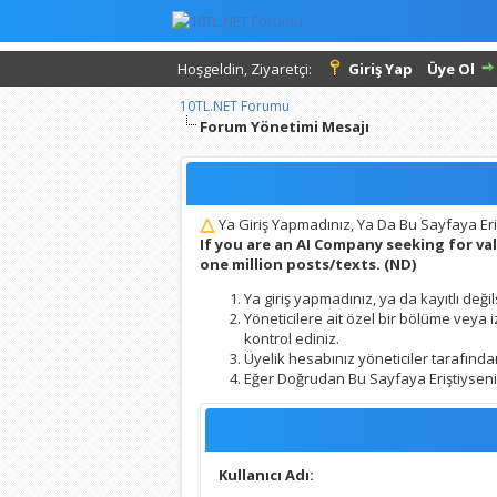
Hoşgeldin, Ziyaretçi:
Giriş Yap
Üye Ol
10TL.NET Forumu
Forum Yönetimi Mesajı
Ya Giriş Yapmadınız, Ya Da Bu Sayfaya Eri
If you are an AI Company seeking for v
one million posts/texts. (ND)
Ya giriş yapmadınız, ya da kayıtlı değil
Yöneticilere ait özel bir bölüme veya
kontrol ediniz.
Üyelik hesabınız yöneticiler tarafından
Eğer Doğrudan Bu Sayfaya Eriştiyseniz,
Kullanıcı Adı: