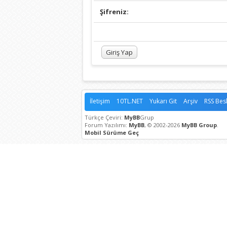
Şifreniz:
İletişim
10TL.NET
Yukarı Git
Arşiv
RSS Bes
Türkçe Çeviri:
MyBB
Grup
Forum Yazılımı:
MyBB
, © 2002-2026
MyBB Group
.
Mobil Sürüme Geç