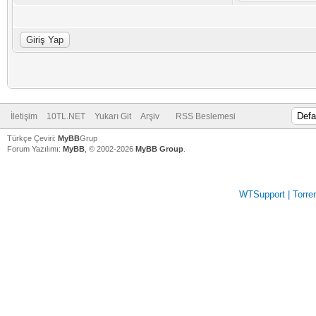
İletişim
10TL.NET
Yukarı Git
Arşiv
RSS Beslemesi
Türkçe Çeviri:
MyBB
Grup
Forum Yazılımı:
MyBB
, © 2002-2026
MyBB Group
.
WTSupport | Torren
V
V
V