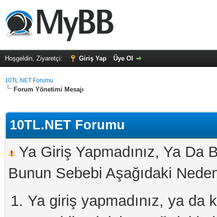
Hoşgeldin, Ziyaretçi:
Giriş Yap
Üye Ol
10TL.NET Forumu
Forum Yönetimi Mesajı
10TL.NET Forumu
Ya Giriş Yapmadınız, Ya Da B
Bunun Sebebi Aşağıdaki Nedenl
Ya giriş yapmadınız, ya da kay