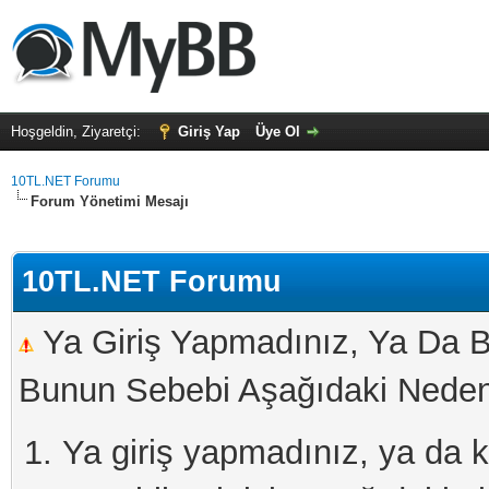
Hoşgeldin, Ziyaretçi:
Giriş Yap
Üye Ol
10TL.NET Forumu
Forum Yönetimi Mesajı
10TL.NET Forumu
Ya Giriş Yapmadınız, Ya Da B
Bunun Sebebi Aşağıdaki Nedenl
Ya giriş yapmadınız, ya da kay