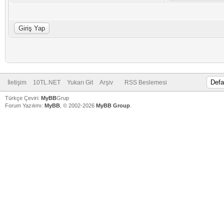
İletişim
10TL.NET
Yukarı Git
Arşiv
RSS Beslemesi
Türkçe Çeviri:
MyBB
Grup
Forum Yazılımı:
MyBB
, © 2002-2026
MyBB Group
.
V
V
V